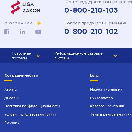
Центр поддержки пользователе
0-800-210-103
Подбор продуктов и решений
О КОМПАНИИ
0-800-210-102
Новостные
Информационно-правовые
порталы
системы
ЮРЛИГА
Право Украины
Сотрудничество
Блог
БИЗНЕС
ГРАНД
БУХГАЛТЕР.ua
ПРАЙМ
Агенты
Новости компании
Дилеры
Руководства
БУХГАЛТЕР ПРОФ
Политика конфиденциальности
Каталоги компаний
ЮРИСТ ПРОФ
Условия использования сайта
Темы в центре внимани
ЮРИСТ
Реклама
ПІДПРИЄМЕЦЬ