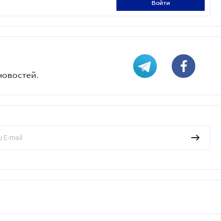
войти
новостей.