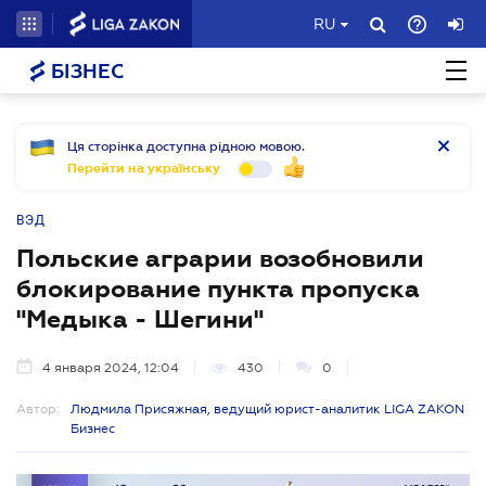
RU
БІЗНЕС
Ця сторінка доступна рідною мовою.
Перейти на українську
ВЭД
Польские аграрии возобновили
блокирование пункта пропуска
"Медыка - Шегини"
4 января 2024, 12:04
430
0
Автор:
Людмила Присяжная, ведущий юрист-аналитик LIGA ZAKON
Бизнес