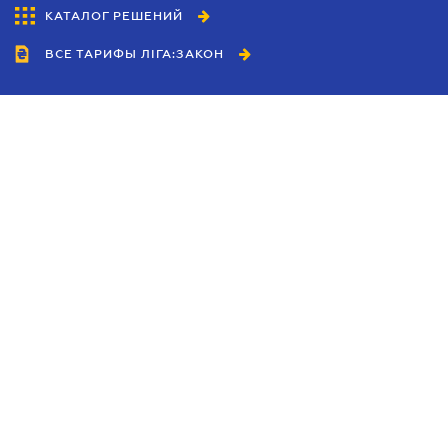
КАТАЛОГ РЕШЕНИЙ
ВСЕ ТАРИФЫ ЛІГА:ЗАКОН
Сотрудничество
Агенты
Дилеры
Политика
конфиденциальности
Условия использования
сайта
Реклама
Блог
Новости компании
Руководства
Каталоги компаний