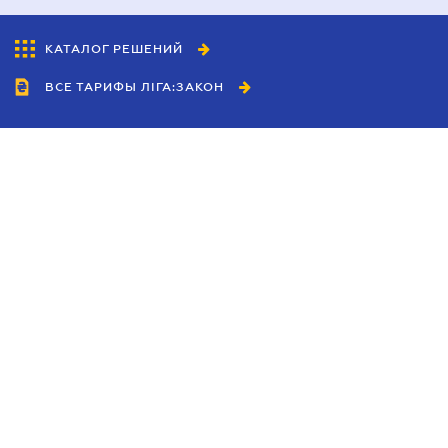
КАТАЛОГ РЕШЕНИЙ
ВСЕ ТАРИФЫ ЛІГА:ЗАКОН
Сотрудничество
Агенты
Дилеры
Политика
конфиденциальности
Условия использования
сайта
Реклама
Блог
Новости компании
Руководства