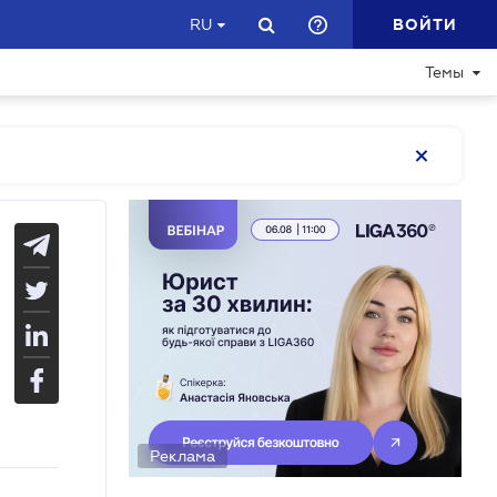
ВОЙТИ
RU
Темы
Реклама