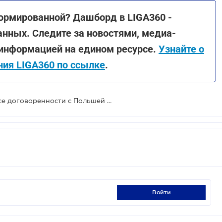
ормированной? Дашборд в LIGA360 -
анных. Следите за новостями, медиа-
 информацией на едином ресурсе.
Узнайте о
ия LIGA360 по ссылке
.
Украина фактически выполнила все договоренности с Польшей для разблокирования границы - Кубраков
войти