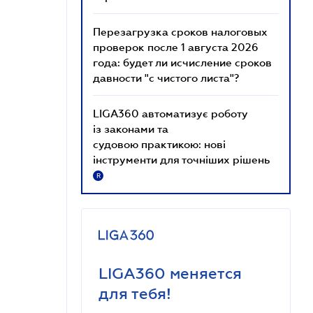
Перезагрузка сроков налоговых
проверок после 1 августа 2026
года: будет ли исчисление сроков
давности "с чистого листа"?
LIGA360 автоматизує роботу
із законами та
судовою практикою: нові
інструменти для точніших рішень
R
LIGA360 меняется
для тебя!