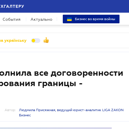
УХГАЛТЕРУ
События
Актуально
Бизнес во время войны
а українську
олнила все договоренности
рования границы -
Автор:
Людмила Присяжная, ведущий юрист-аналитик LIGA ZAKON
Бизнес