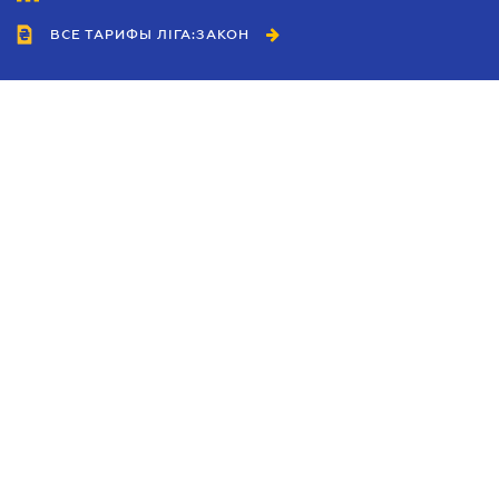
ВСЕ ТАРИФЫ ЛІГА:ЗАКОН
Сотрудничество
Агенты
Дилеры
Политика
конфиденциальности
Условия использования
сайта
Реклама
Блог
Новости компании
Руководства
Каталоги компаний
Темы в центре внимания