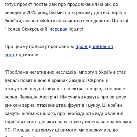
готує проєкт постанови про продовження на рік, до
середини 2025 року, безмитного режиму для експорту з
України, сказав міністр сільського господарства Польщі
Чеслав Сєкєрський,
передає
liga.net.
При цьому польску пропозицію
про відновлення
квот
відхилили.
"Проблема негативних наслідків імпорту з України стає
дедалі помітнішою в країнах Західної Європи й
стосується дедалі ширшого спектра товарів, а не лише
зерна. Франція, Австрія і Німеччина кажуть про загрозу
ринкам зерна, птахівництва, фруктів і цукру. Ці країни
кажуть, з-поміж іншого, про необхідність відновлення
тарифних квот, дія яких зараз призупинена за правилами
ЄС. Польща підтримує ці вимоги, ми звернулись до