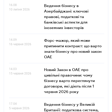
16.08
Ведення бізнесу в
10 липня 2026
Азербайджані: ключові
правові, податкові та
банківські аcпекти для
іноземних інвесторів
14.09
Форс-мажор, який може
16 червня 2026
припинити контракт: що варто
знати бізнесу про новий закон
ОАЕ
14.03
Новий Закон в ОАЕ про
15 червня 2026
цивільні правочини: чому
бізнесу варто переглянути
договори, які діють після 1
червня 2026 року
17.04
Ведення бізнесу у Великій
5 червня 2026
Британії: податкова система,