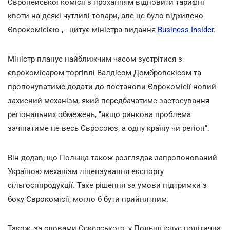
Європейської комісії з проханням відновити тарифні
квоти на деякі чутливі товари, але це було відхилено
Єврокомісією", - цитує міністра видання
Business Insider
.
Міністр планує найближчим часом зустрітися з
єврокомісаром торгівлі Валдісом Домбровскісом та
пропонуватиме додати до постанови Єврокомісії новий
захисний механізм, який передбачатиме застосування
регіональних обмежень, "якщо ринкова проблема
зачіпатиме не весь Євросоюз, а одну країну чи регіон".
Він додав, що Польща також розглядає запропонований
Україною механізм ліцензування експорту
сільгосппродукції. Таке рішення за умови підтримки з
боку Єврокомісії, могло б бути прийнятним.
Також, за словами Сєкєрського, у Польщі існує політична