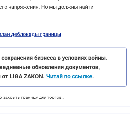
него напряжения. Но мы должны найти
 план деблокады границы
сохранения бизнеса в условиях войны.
жедневные обновления документов,
й от LIGA ZAKON.
Читай по ссылке
.
Польша и Украина могут временно закрыть границу для торговли товарами