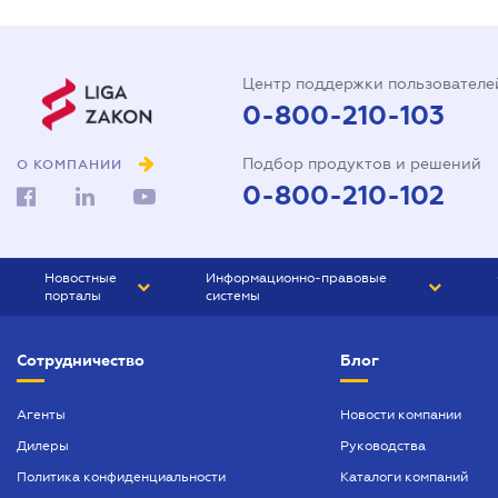
Центр поддержки пользователе
0-800-210-103
Подбор продуктов и решений
О КОМПАНИИ
0-800-210-102
Новостные
Информационно-правовые
порталы
системы
ЮРЛИГА
Право Украины
Сотрудничество
Блог
БИЗНЕС
ГРАНД
БУХГАЛТЕР.ua
ПРАЙМ
Агенты
Новости компании
Дилеры
Руководства
БУХГАЛТЕР ПРОФ
Политика конфиденциальности
Каталоги компаний
ЮРИСТ ПРОФ