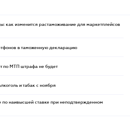
цы: как изменится растаможивание для маркетплейсов
артфонов в таможенную декларацию
т по МТП штрафа не будет
алкоголь и табак с ноября
е по наивысшей ставке при неподтвержденном