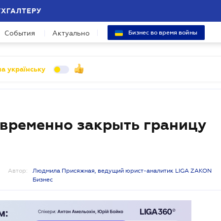
УХГАЛТЕРУ
События
Актуально
Бизнес во время войны
а українську
 временно закрыть границу
Автор:
Людмила Присяжная, ведущий юрист-аналитик LIGA ZAKON
Бизнес