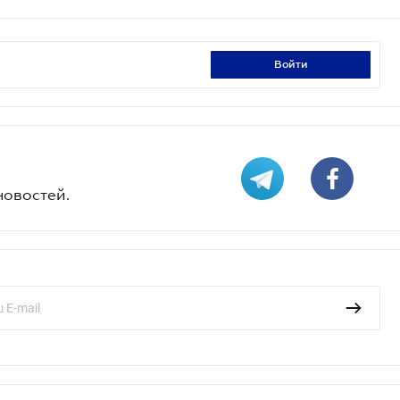
войти
новостей.