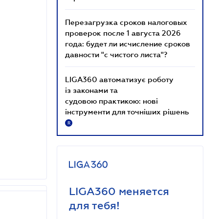
Перезагрузка сроков налоговых
проверок после 1 августа 2026
года: будет ли исчисление сроков
давности "с чистого листа"?
LIGA360 автоматизує роботу
із законами та
судовою практикою: нові
інструменти для точніших рішень
R
LIGA360 меняется
для тебя!