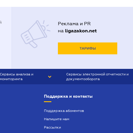
й
Реклама и PR
ligazakon.net
на
ТАРИФЫ
Сервисы анализа и
Сервисы электронной отчетности и
мониторинга
документооборота
CONTR AGENT
Liga:REPORT
Поддержка и контакты
SMS-МАЯК
VERDICTUM
Поддержка абонентов
Напишите нам
SEMANTRUM
Рассылки
SMS-МАЯК ИПОТЕКА