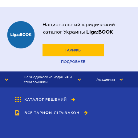
Национальный юридический
Liga:BOOK
каталог Украины
ТАРИФЫ
ПОДРОБНЕЕ
Периодические издания и
Академия
справочники
ЮРИСТ&ЗАКОН
АКАДЕМИЯ ЛІГА:ЗАКОН
КАТАЛОГ РЕШЕНИЙ
БУХГАЛТЕР&ЗАКОН
ВСЕ ТАРИФЫ ЛІГА:ЗАКОН
ВЕСТНИК МСФО
ИНТЕРБУХ
ЛИЧНЫЙ ЭКСПЕРТ