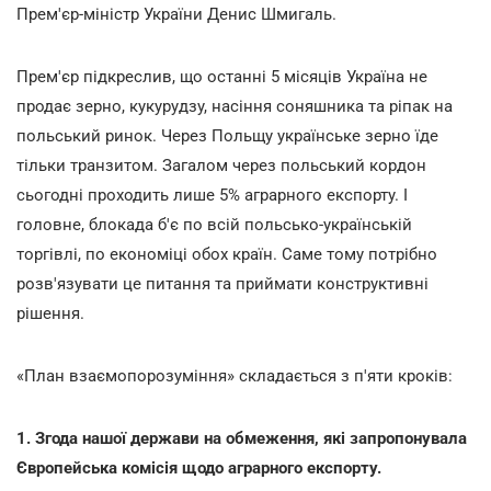
Прем'єр-міністр України Денис Шмигаль.
Прем'єр підкреслив, що останні 5 місяців Україна не
продає зерно, кукурудзу, насіння соняшника та ріпак на
польський ринок. Через Польщу українське зерно їде
тільки транзитом. Загалом через польський кордон
сьогодні проходить лише 5% аграрного експорту. І
головне, блокада б'є по всій польсько-українській
торгівлі, по економіці обох країн. Саме тому потрібно
розв'язувати це питання та приймати конструктивні
рішення.
«План взаємопорозуміння» складається з п'яти кроків:
1. Згода нашої держави на обмеження, які запропонувала
Європейська комісія щодо аграрного експорту.