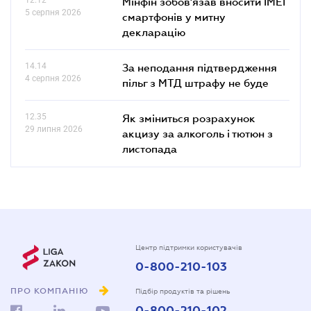
Мінфін зобов'язав вносити IMEI
5 серпня 2026
смартфонів у митну
декларацію
14.14
За неподання підтвердження
4 серпня 2026
пільг з МТД штрафу не буде
12.35
Як зміниться розрахунок
29 липня 2026
акцизу за алкоголь і тютюн з
листопада
Центр підтримки користувачів
0-800-210-103
ПРО КОМПАНІЮ
Підбір продуктів та рішень
0-800-210-102