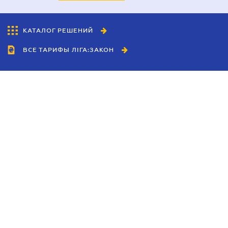
КАТАЛОГ РЕШЕНИЙ
ВСЕ ТАРИФЫ ЛІГА:ЗАКОН
Сотрудничество
Агенты
Дилеры
Политика
конфиденциальности
Условия использования
сайта
Реклама
Блог
Новости компании
Руководства