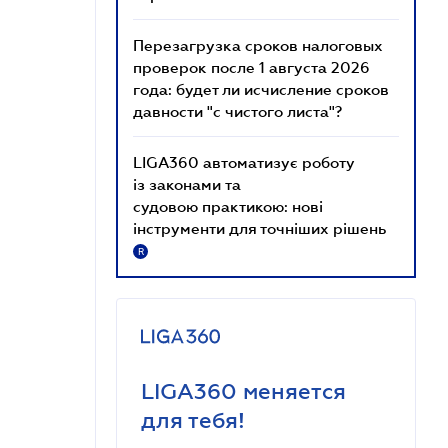
Перезагрузка сроков налоговых
проверок после 1 августа 2026
года: будет ли исчисление сроков
давности "с чистого листа"?
LIGA360 автоматизує роботу
із законами та
судовою практикою: нові
інструменти для точніших рішень
R
LIGA360 меняется
для тебя!