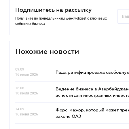
Подпишитесь на рассылку
Получайте по понедельникам weekly-digest о ключевых
событиях бизнеса
Похожие новости
09.09
Рада ратифицировала свободную 
16 июля 2026
16.08
Ведение бизнеса в Азербайджане
10 июля 2026
аcпекти для иностранных инвест
14.09
Форс-мажор, который может прекр
16 июня 2026
законе ОАЭ