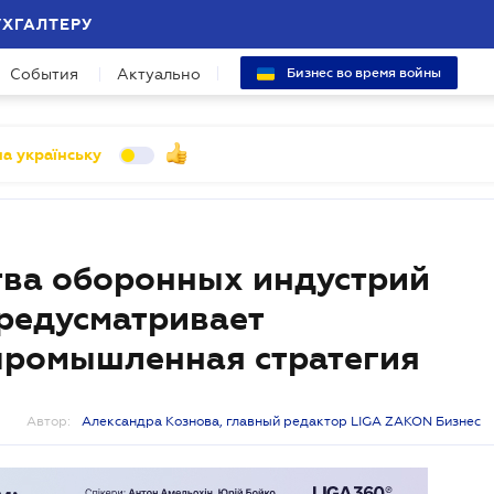
УХГАЛТЕРУ
События
Актуально
Бизнес во время войны
а українську
тва оборонных индустрий
предусматривает
промышленная стратегия
Автор:
Александра Кознова, главный редактор LIGA ZAKON Бизнес