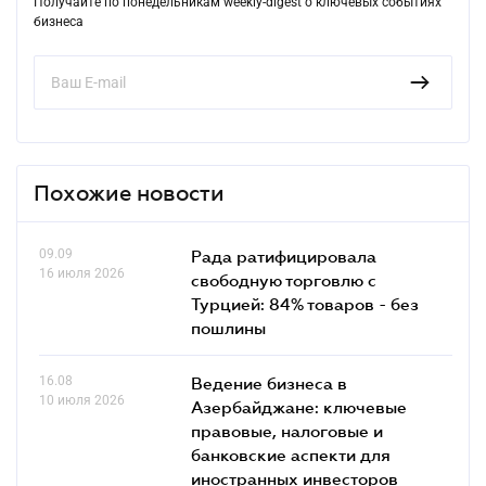
Получайте по понедельникам weekly-digest о ключевых событиях
бизнеса
Похожие новости
09.09
Рада ратифицировала
16 июля 2026
свободную торговлю с
Турцией: 84% товаров - без
пошлины
16.08
Ведение бизнеса в
10 июля 2026
Азербайджане: ключевые
правовые, налоговые и
банковские аcпекти для
иностранных инвесторов