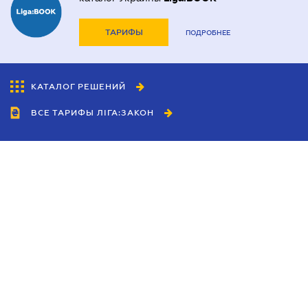
ТАРИФЫ
ПОДРОБНЕЕ
КАТАЛОГ РЕШЕНИЙ
ВСЕ ТАРИФЫ ЛІГА:ЗАКОН
Сотрудничество
Агенты
Дилеры
Политика
конфиденциальности
Условия использования
сайта
Реклама
Блог