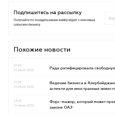
Подпишитесь на рассылку
Получайте по понедельникам weekly-digest о ключевых
событиях бизнеса
Похожие новости
09.09
Рада ратифицировала свободную 
16 июля 2026
16.08
Ведение бизнеса в Азербайджане
10 июля 2026
аcпекти для иностранных инвест
14.09
Форс-мажор, который может прекр
16 июня 2026
законе ОАЭ