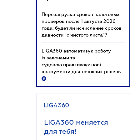
Перезагрузка сроков налоговых
проверок после 1 августа 2026
года: будет ли исчисление сроков
давности "с чистого листа"?
LIGA360 автоматизує роботу
із законами та
судовою практикою: нові
інструменти для точніших рішень
R
LIGA360 меняется
для тебя!