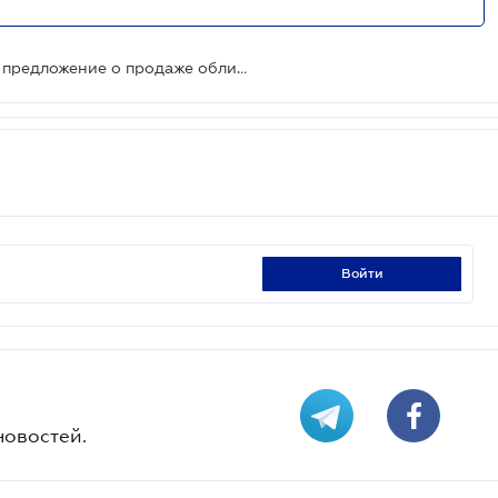
США хотят, чтобы G7 поддержала предложение о продаже облигаций для Украины на $50 млрд - Bloomberg
войти
новостей.