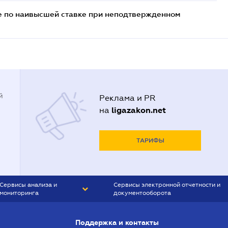
е по наивысшей ставке при неподтвержденном
й
Реклама и PR
ligazakon.net
на
ТАРИФЫ
Сервисы анализа и
Сервисы электронной отчетности и
мониторинга
документооборота
CONTR AGENT
Liga:REPORT
Поддержка и контакты
SMS-МАЯК