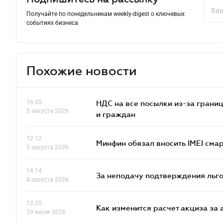
Получайте по понедельникам weekly-digest о ключевых
событиях бизнеса
Похожие новости
16.05
НДС на все посылки из-за грани
5 августа 2026
и граждан
12.12
Минфин обязал вносить IMEI см
5 августа 2026
14.14
За неподачу подтверждения льго
4 августа 2026
12.35
Как изменится расчет акциза за 
29 июля 2026