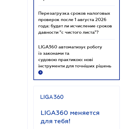
Перезагрузка сроков налоговых
проверок после 1 августа 2026
года: будет ли исчисление сроков
давности "с чистого листа"?
LIGA360 автоматизує роботу
із законами та
судовою практикою: нові
інструменти для точніших рішень
R
LIGA360 меняется
для тебя!