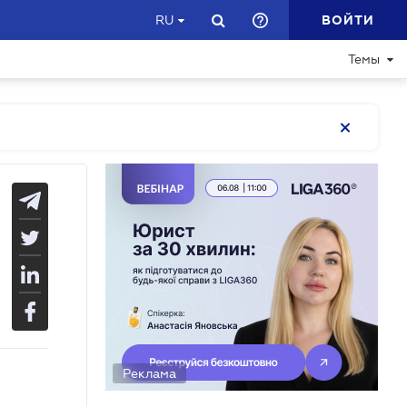
ВОЙТИ
RU
Темы
Реклама