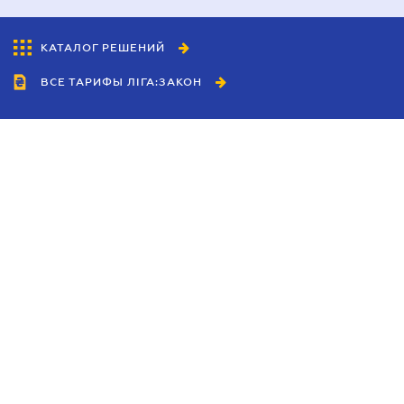
КАТАЛОГ РЕШЕНИЙ
ВСЕ ТАРИФЫ ЛІГА:ЗАКОН
Сотрудничество
Агенты
Дилеры
Политика
конфиденциальности
Условия использования
сайта
Реклама
Блог
Новости компании
Руководства