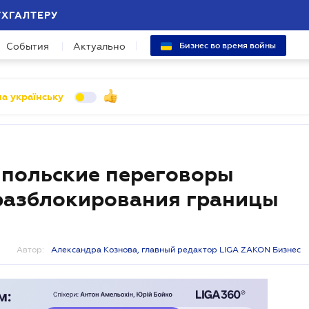
УХГАЛТЕРУ
События
Актуально
Бизнес во время войны
а українську
-польские переговоры
разблокирования границы
Автор:
Александра Кознова, главный редактор LIGA ZAKON Бизнес