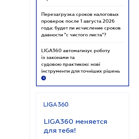
Перезагрузка сроков налоговых
проверок после 1 августа 2026
года: будет ли исчисление сроков
давности "с чистого листа"?
LIGA360 автоматизує роботу
із законами та
судовою практикою: нові
інструменти для точніших рішень
R
LIGA360 меняется
для тебя!