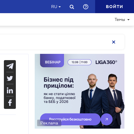
ВОЙТИ
RU
Темы
Реклама