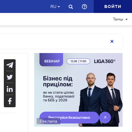
ВОЙТИ
RU
Темы
Реклама