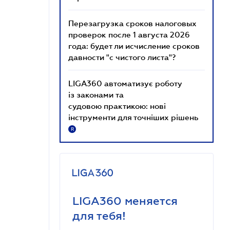
Перезагрузка сроков налоговых
проверок после 1 августа 2026
года: будет ли исчисление сроков
давности "с чистого листа"?
LIGA360 автоматизує роботу
із законами та
судовою практикою: нові
інструменти для точніших рішень
R
LIGA360 меняется
для тебя!