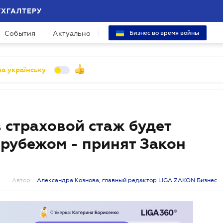
УХГАЛТЕРУ
События
Актуально
Бизнес во время войны
а українську
 страховой стаж будет
 рубежом - принят Закон
Автор:
Александра Кознова, главный редактор LIGA ZAKON Бизнес