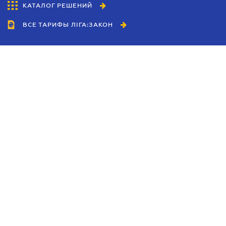
КАТАЛОГ РЕШЕНИЙ
ВСЕ ТАРИФЫ ЛІГА:ЗАКОН
Сотрудничество
Агенты
Дилеры
Политика
конфиденциальности
Условия использования
сайта
Реклама
Блог
Новости компании
Руководства
Каталоги компаний