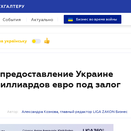
УХГАЛТЕРУ
События
Актуально
Бизнес во время войны
а українську
предоставление Украине
миллиардов евро под залог
Автор:
Александра Кознова, главный редактор LIGA ZAKON Бизнес