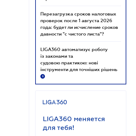
Перезагрузка сроков налоговых
проверок после 1 августа 2026
года: будет ли исчисление сроков
давности "с чистого листа"?
LIGA360 автоматизує роботу
із законами та
судовою практикою: нові
інструменти для точніших рішень
R
LIGA360 меняется
для тебя!