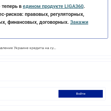
 теперь в
едином продукте LIGA360
.
с-рисков: правовых, регуляторных,
ых, финансовых, договорных.
Закажи
Европарламент одобрил предоставление Украине кредита на сумму до 35 миллиардов евро под залог российских активов
войти