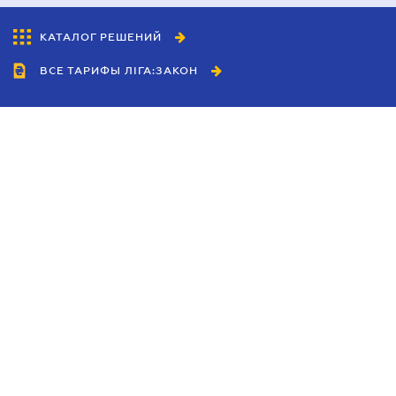
КАТАЛОГ РЕШЕНИЙ
ВСЕ ТАРИФЫ ЛІГА:ЗАКОН
Сотрудничество
Агенты
Дилеры
Политика
конфиденциальности
Условия использования
сайта
Реклама
Блог
Новости компании
Руководства