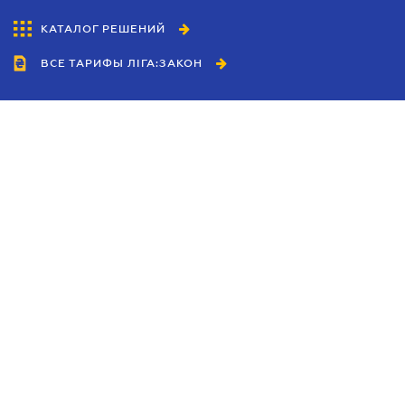
КАТАЛОГ РЕШЕНИЙ
ВСЕ ТАРИФЫ ЛІГА:ЗАКОН
Сотрудничество
Агенты
Дилеры
Политика
конфиденциальности
Условия использования
сайта
Реклама
Блог
Новости компании
Руководства
Каталоги компаний