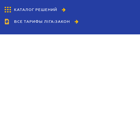
КАТАЛОГ РЕШЕНИЙ
ВСЕ ТАРИФЫ ЛІГА:ЗАКОН
Сотрудничество
Агенты
Дилеры
Политика
конфиденциальности
Условия использования
сайта
Реклама
Блог
Новости компании
Руководства
Каталоги компаний