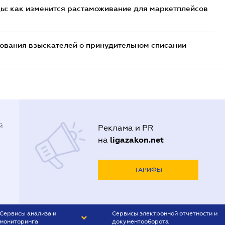
цы: как изменится растаможивание для маркетплейсов
бования взыскателей о принудительном списании
й
Реклама и PR
ligazakon.net
на
ТАРИФЫ
Сервисы анализа и
Сервисы электронной отчетности и
мониторинга
документооборота