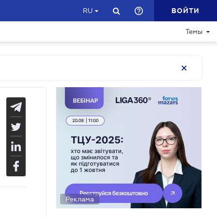
ВОЙТИ
RU
Темы
Реклама