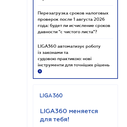
Перезагрузка сроков налоговых
проверок после 1 августа 2026
года: будет ли исчисление сроков
давности "с чистого листа"?
LIGA360 автоматизує роботу
із законами та
судовою практикою: нові
інструменти для точніших рішень
R
LIGA360 меняется
для тебя!