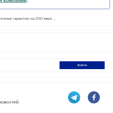
й компании
.
ЕБРР предоставит ОТП Банку частичные гарантии на 200 евро млн кредитов для украинского бизнеса
войти
новостей.