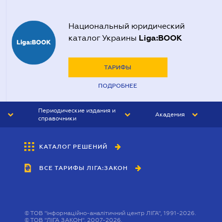
Национальный юридический
Liga:BOOK
каталог Украины
ТАРИФЫ
ПОДРОБНЕЕ
Периодические издания и
Академия
справочники
ЮРИСТ&ЗАКОН
АКАДЕМИЯ ЛІГА:ЗАКОН
КАТАЛОГ РЕШЕНИЙ
БУХГАЛТЕР&ЗАКОН
ВСЕ ТАРИФЫ ЛІГА:ЗАКОН
ВЕСТНИК МСФО
ИНТЕРБУХ
ЛИЧНЫЙ ЭКСПЕРТ
©
ТОВ "інформаційно-аналітичний центр ЛІГА", 1991-2026.
©
ТОВ "ЛІГА ЗАКОН", 2007-2026.