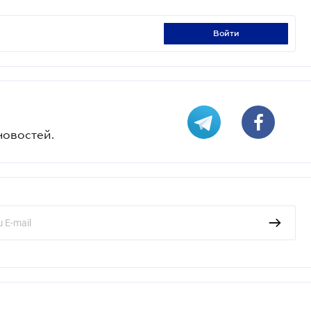
войти
новостей.