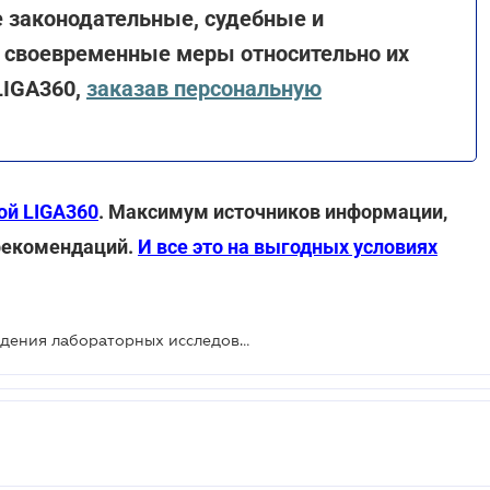
е законодательные, судебные и
 своевременные меры относительно их
LIGA360,
заказав персональную
ой LIGA360
. Максимум источников информации,
 рекомендаций.
И все это на выгодных условиях
Утверждены новые правила проведения лабораторных исследований молока и молочных продуктов на агропродовольственных рынках