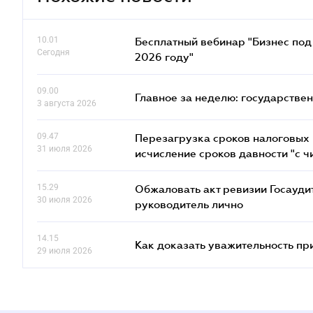
10.01
Бесплатный вебинар "Бизнес под 
Сегодня
2026 году"
09.00
Главное за неделю: государстве
3 августа 2026
09.47
Перезагрузка сроков налоговых п
31 июля 2026
исчисление сроков давности "с чи
15.29
Обжаловать акт ревизии Госаудит
30 июля 2026
руководитель лично
14.15
Как доказать уважительность п
29 июля 2026