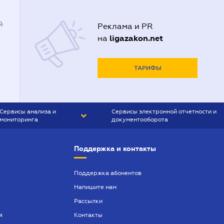
й
Реклама и PR
ligazakon.net
на
ТАРИФЫ
Сервисы анализа и
Сервисы электронной отчетности и
мониторинга
документооборота
CONTR AGENT
Liga:REPORT
Поддержка и контакты
SMS-МАЯК
VERDICTUM
Поддержка абонентов
Напишите нам
SEMANTRUM
Рассылки
SMS-МАЯК ИПОТЕКА
я
Контакты