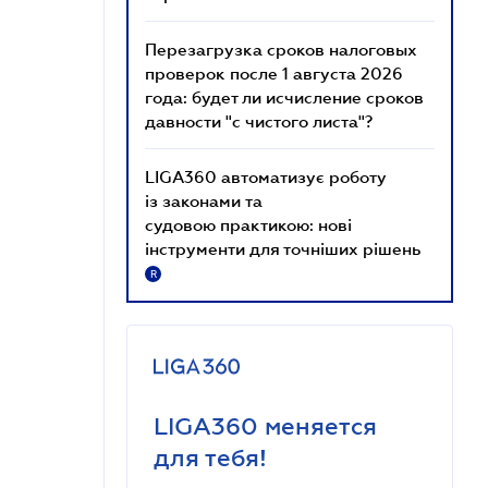
Перезагрузка сроков налоговых
проверок после 1 августа 2026
года: будет ли исчисление сроков
давности "с чистого листа"?
LIGA360 автоматизує роботу
із законами та
судовою практикою: нові
інструменти для точніших рішень
R
LIGA360 меняется
для тебя!