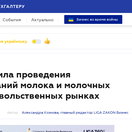
УХГАЛТЕРУ
События
Актуально
Бизнес во время войны
а українську
ила проведения
аний молока и молочных
овольственных рынках
Автор:
Александра Кознова, главный редактор LIGA ZAKON Бизнес