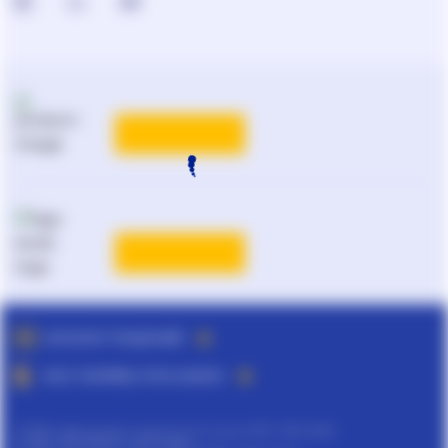
КАТАЛОГ РЕШЕНИЙ
ВСЕ ТАРИФЫ ЛІГА:ЗАКОН
©
ТОВ "інформаційно-аналітичний центр ЛІГА", 1991-2026.
©
ТОВ "ЛІГА ЗАКОН", 2007-2026.