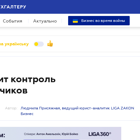
УХГАЛТЕРУ
События
Актуально
Бизнес во время войны
а українську
ит контроль
чиков
Автор:
Людмила Присяжная, ведущий юрист-аналитик LIGA ZAKON
Бизнес