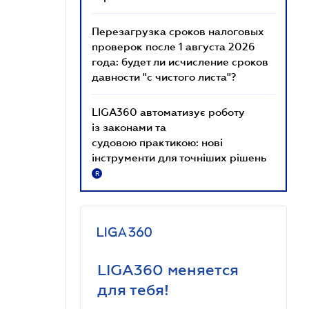
Перезагрузка сроков налоговых
проверок после 1 августа 2026
года: будет ли исчисление сроков
давности "с чистого листа"?
LIGA360 автоматизує роботу
із законами та
судовою практикою: нові
інструменти для точніших рішень
R
LIGA360 меняется
для тебя!