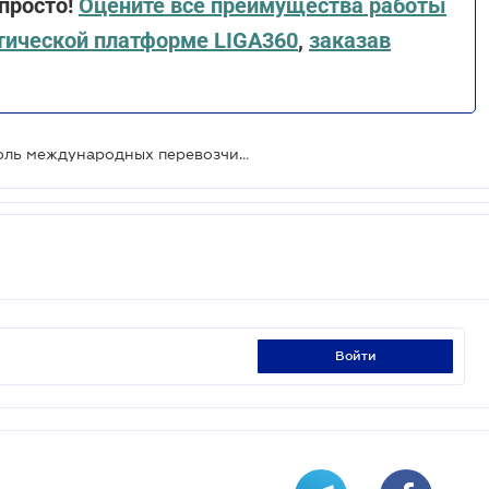
 просто!
Оцените все преимущества работы
тической платформе LIGA360
,
заказав
С 13 января Польша усилит контроль международных перевозчиков
войти