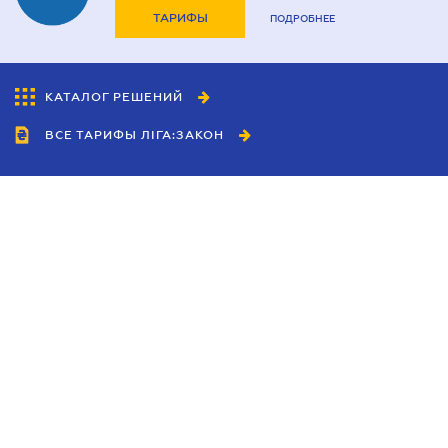
ТАРИФЫ
ПОДРОБНЕЕ
КАТАЛОГ РЕШЕНИЙ
ВСЕ ТАРИФЫ ЛІГА:ЗАКОН
Сотрудничество
Агенты
Дилеры
Политика
конфиденциальности
Условия использования
сайта
Реклама
Блог