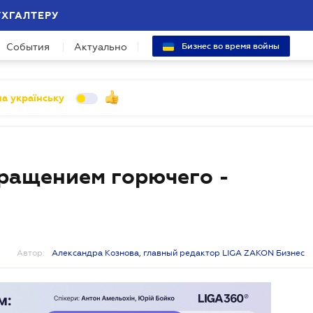
УХГАЛТЕРУ
События
Актуально
Бизнес во время войны
а українську
бращением горючего -
Автор:
Александра Кознова, главный редактор LIGA ZAKON Бизнес