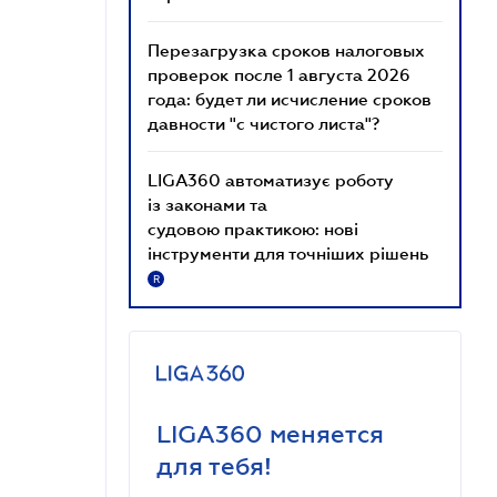
Перезагрузка сроков налоговых
проверок после 1 августа 2026
года: будет ли исчисление сроков
давности "с чистого листа"?
LIGA360 автоматизує роботу
із законами та
судовою практикою: нові
інструменти для точніших рішень
R
LIGA360 меняется
для тебя!