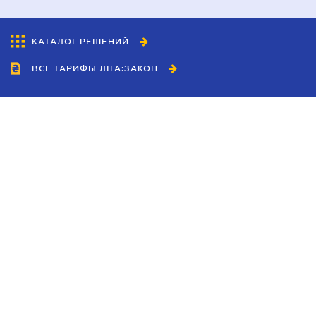
КАТАЛОГ РЕШЕНИЙ
ВСЕ ТАРИФЫ ЛІГА:ЗАКОН
Сотрудничество
Агенты
Дилеры
Политика
конфиденциальности
Условия использования
сайта
Реклама
Блог
Новости компании
Руководства