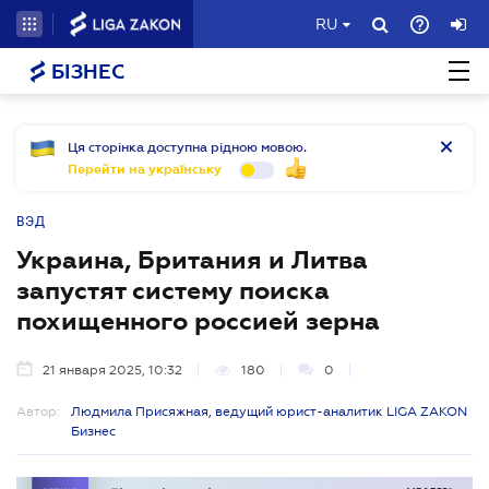
RU
БІЗНЕС
Ця сторінка доступна рідною мовою.
Перейти на українську
ВЭД
Украина, Британия и Литва
запустят систему поиска
похищенного россией зерна
21 января 2025, 10:32
180
0
Автор:
Людмила Присяжная, ведущий юрист-аналитик LIGA ZAKON
Бизнес