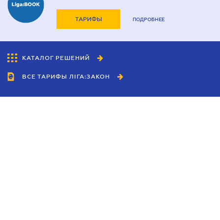
ТАРИФЫ
ПОДРОБНЕЕ
КАТАЛОГ РЕШЕНИЙ
ВСЕ ТАРИФЫ ЛІГА:ЗАКОН
Сотрудничество
Агенты
Дилеры
Политика
конфиденциальности
Условия использования
сайта
Реклама
Блог