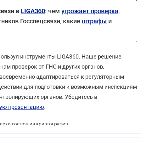
связи в
LIGA360
: чем
угрожает проверка
,
ников Госспецсвязи, какие
штрафы
и
пользуя инструменты LIGA360. Наше решение
нам проверок от ГНС и других органов,
воевременно адаптироваться к регуляторным
действий для подготовки к возможным инспекциям
нтролирующих органов. Убедитесь в
ную презентацию
.
Правительство возобновило проверки состояния криптографической защиты государственных информресурсов и киберзащиты критической инфраструктуры