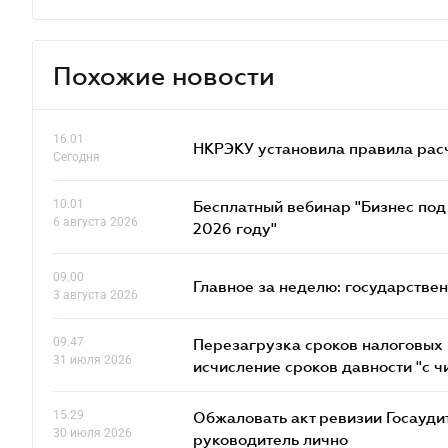
Похожие новости
16.01
НКРЭКУ установила правила расче
Сегодня
10.01
Бесплатный вебинар "Бизнес под 
6 августа 2026
2026 году"
09.00
Главное за неделю: государстве
3 августа 2026
09.47
Перезагрузка сроков налоговых п
31 июля 2026
исчисление сроков давности "с чи
15.29
Обжаловать акт ревизии Госаудит
30 июля 2026
руководитель лично