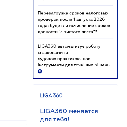
Перезагрузка сроков налоговых
проверок после 1 августа 2026
года: будет ли исчисление сроков
давности "с чистого листа"?
LIGA360 автоматизує роботу
із законами та
судовою практикою: нові
інструменти для точніших рішень
R
LIGA360 меняется
для тебя!