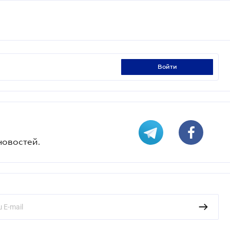
войти
новостей.