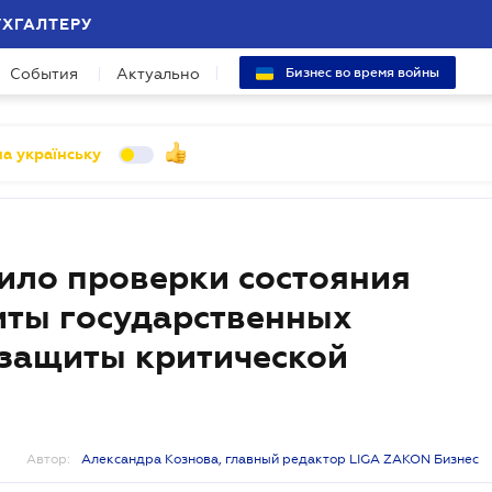
УХГАЛТЕРУ
События
Актуально
Бизнес во время войны
а українську
ило проверки состояния
иты государственных
защиты критической
Автор:
Александра Кознова, главный редактор LIGA ZAKON Бизнес