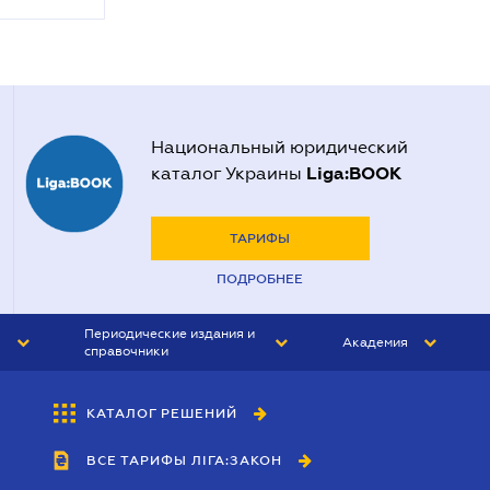
Национальный юридический
Liga:BOOK
каталог Украины
ТАРИФЫ
ПОДРОБНЕЕ
Периодические издания и
Академия
справочники
ЮРИСТ&ЗАКОН
АКАДЕМИЯ ЛІГА:ЗАКОН
КАТАЛОГ РЕШЕНИЙ
БУХГАЛТЕР&ЗАКОН
ВСЕ ТАРИФЫ ЛІГА:ЗАКОН
ВЕСТНИК МСФО