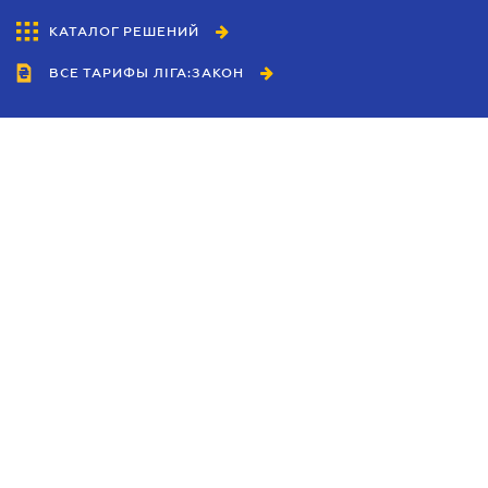
КАТАЛОГ РЕШЕНИЙ
ВСЕ ТАРИФЫ ЛІГА:ЗАКОН
Сотрудничество
Агенты
Дилеры
Политика
конфиденциальности
Условия использования
сайта
Реклама
Блог
Новости компании
Руководства
Каталоги компаний