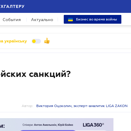
УХГАЛТЕРУ
События
Актуально
Бизнес во время войны
а українську
ейских санкций?
Автор:
Виктория Оцоколич, эксперт-аналитик LIGA ZAKON