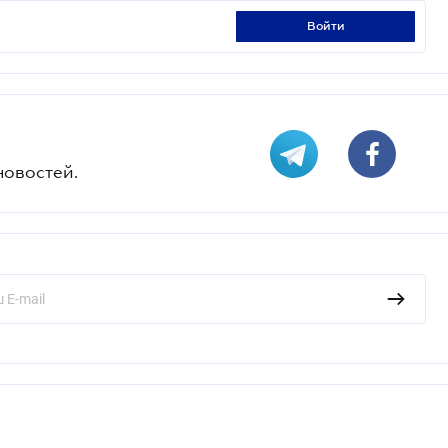
войти
новостей.