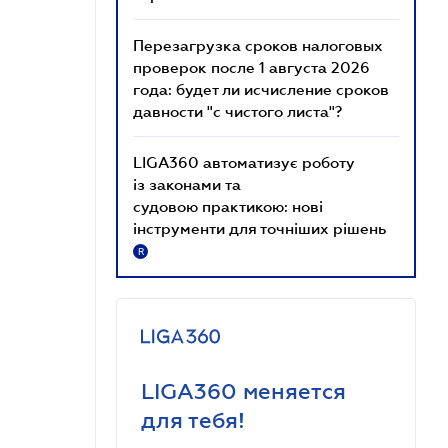
Перезагрузка сроков налоговых
проверок после 1 августа 2026
года: будет ли исчисление сроков
давности "с чистого листа"?
LIGA360 автоматизує роботу
із законами та
судовою практикою: нові
інструменти для точніших рішень
R
LIGA360 меняется
для тебя!