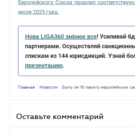
Европейского Союза продлил соответствую
июля 2025 года.
Нова LIGA360 змінює все
! Усиливай б
партнерами. Осуществляй санкционный
спискам из 144 юрисдикций. Узнай б
презентацию
.
Главная
/
Новости
/
Быть ли 16 пакету европейских с
Оставьте комментарий