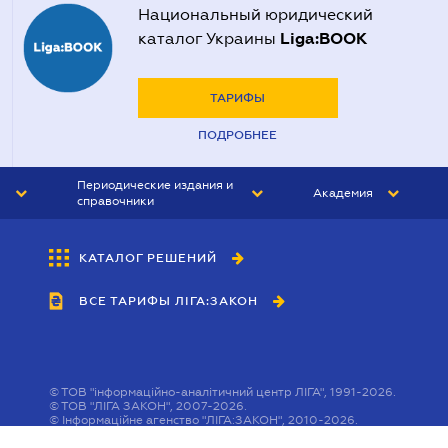
Национальный юридический
Liga:BOOK
каталог Украины
ТАРИФЫ
ПОДРОБНЕЕ
Периодические издания и
Академия
справочники
ЮРИСТ&ЗАКОН
АКАДЕМИЯ ЛІГА:ЗАКОН
КАТАЛОГ РЕШЕНИЙ
БУХГАЛТЕР&ЗАКОН
ВСЕ ТАРИФЫ ЛІГА:ЗАКОН
ВЕСТНИК МСФО
ИНТЕРБУХ
ЛИЧНЫЙ ЭКСПЕРТ
©
ТОВ "інформаційно-аналітичний центр ЛІГА", 1991-2026.
©
ТОВ "ЛІГА ЗАКОН", 2007-2026.
©
Інформаційне агенство "ЛІГА:ЗАКОН", 2010-2026.