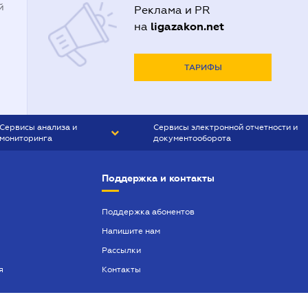
й
Реклама и PR
ligazakon.net
на
ТАРИФЫ
Сервисы анализа и
Сервисы электронной отчетности и
мониторинга
документооборота
CONTR AGENT
Liga:REPORT
Поддержка и контакты
SMS-МАЯК
VERDICTUM
Поддержка абонентов
Напишите нам
SEMANTRUM
Рассылки
SMS-МАЯК ИПОТЕКА
я
Контакты