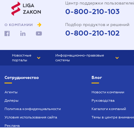
Центр поддержки пользователе
0-800-210-103
Подбор продуктов и решений
О КОМПАНИИ
0-800-210-102
Новостные
Информационно-правовые
порталы
системы
ЮРЛИГА
Право Украины
Сотрудничество
Блог
БИЗНЕС
ГРАНД
БУХГАЛТЕР.ua
ПРАЙМ
Агенты
Новости компании
Дилеры
Руководства
БУХГАЛТЕР ПРОФ
Политика конфиденциальности
Каталоги компаний
ЮРИСТ ПРОФ
Условия использования сайта
Темы в центре внимани
ЮРИСТ
Реклама
ПІДПРИЄМЕЦЬ