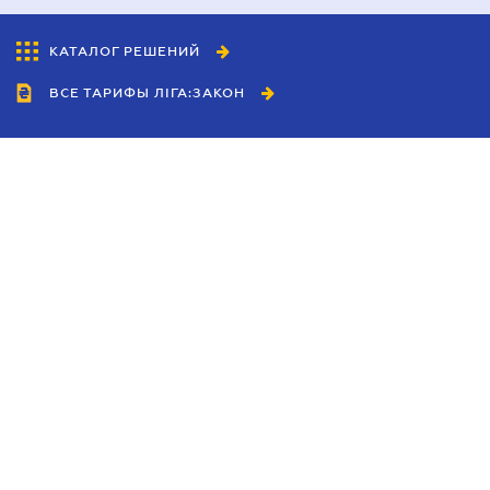
КАТАЛОГ РЕШЕНИЙ
ВСЕ ТАРИФЫ ЛІГА:ЗАКОН
Сотрудничество
Агенты
Дилеры
Политика
конфиденциальности
Условия использования
сайта
Реклама
Блог
Новости компании
Руководства