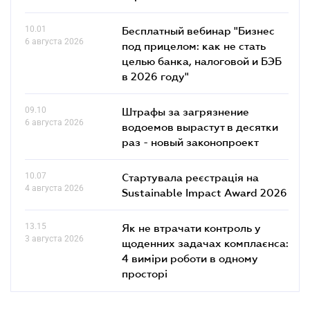
10.01
Бесплатный вебинар "Бизнес
6 августа 2026
под прицелом: как не стать
целью банка, налоговой и БЭБ
в 2026 году"
09.10
Штрафы за загрязнение
6 августа 2026
водоемов вырастут в десятки
раз - новый законопроект
10.07
Стартувала реєстрація на
4 августа 2026
Sustainable Impact Award 2026
13.15
Як не втрачати контроль у
3 августа 2026
щоденних задачах комплаєнса:
4 виміри роботи в одному
просторі