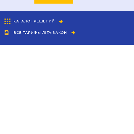
КАТАЛОГ РЕШЕНИЙ
ВСЕ ТАРИФЫ ЛІГА:ЗАКОН
Сотрудничество
Агенты
Дилеры
Политика
конфиденциальности
Условия использования
сайта
Реклама
Блог
Новости компании