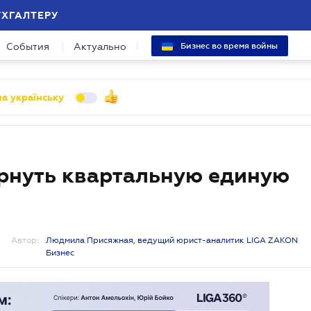
УХГАЛТЕРУ
События
Актуально
Бизнес во время войны
а українську
рнуть квартальную единую
Автор:
Людмила Присяжная, ведущий юрист-аналитик LIGA ZAKON
Бизнес