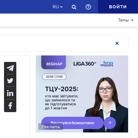
ВОЙТИ
RU
Темы
Реклама