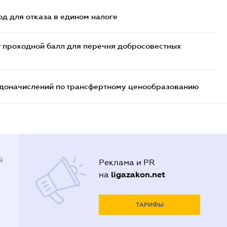
д для отказа в едином налоге
т проходной балл для перечня добросовестных
т доначислений по трансфертному ценообразованию
й
Реклама и PR
ligazakon.net
на
ТАРИФЫ