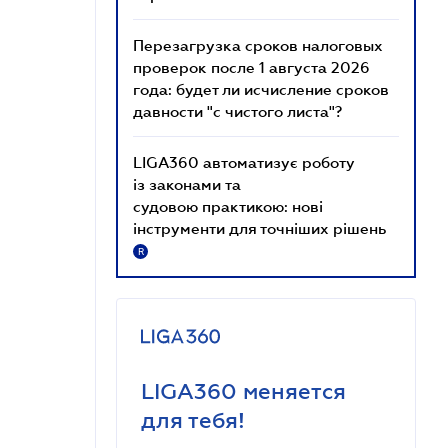
Перезагрузка сроков налоговых
проверок после 1 августа 2026
года: будет ли исчисление сроков
давности "с чистого листа"?
LIGA360 автоматизує роботу
із законами та
судовою практикою: нові
інструменти для точніших рішень
R
LIGA360 меняется
для тебя!