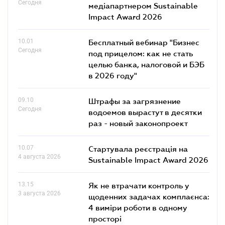
Сегодня
медіапартнером Sustainable
Impact Award 2026
10.01
Бесплатный вебинар "Бизнес
Сегодня
под прицелом: как не стать
целью банка, налоговой и БЭБ
в 2026 году"
09.10
Штрафы за загрязнение
Сегодня
водоемов вырастут в десятки
раз - новый законопроект
10.07
Стартувала реєстрація на
4 августа 2026
Sustainable Impact Award 2026
13.15
Як не втрачати контроль у
3 августа 2026
щоденних задачах комплаєнса:
4 виміри роботи в одному
просторі