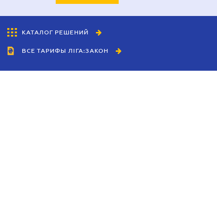
КАТАЛОГ РЕШЕНИЙ
ВСЕ ТАРИФЫ ЛІГА:ЗАКОН
Сотрудничество
Агенты
Дилеры
Политика
конфиденциальности
Условия использования
сайта
Реклама
Блог
Новости компании