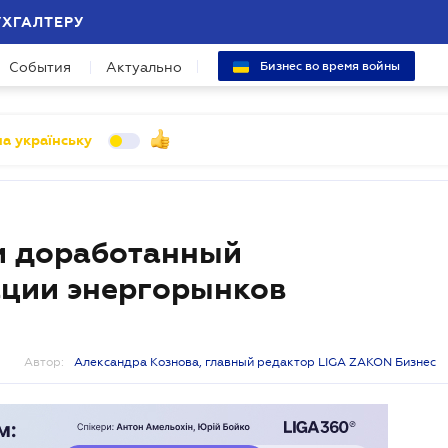
УХГАЛТЕРУ
События
Актуально
Бизнес во время войны
а українську
и доработанный
ации энергорынков
Автор:
Александра Кознова, главный редактор LIGA ZAKON Бизнес