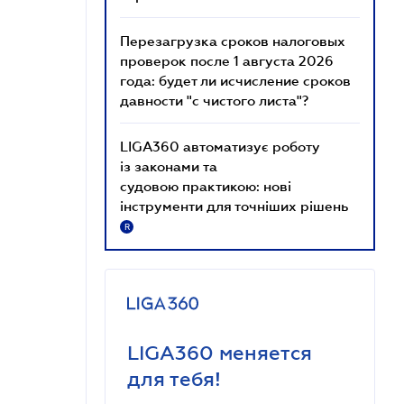
Перезагрузка сроков налоговых
проверок после 1 августа 2026
года: будет ли исчисление сроков
давности "с чистого листа"?
LIGA360 автоматизує роботу
із законами та
судовою практикою: нові
інструменти для точніших рішень
R
LIGA360 меняется
для тебя!