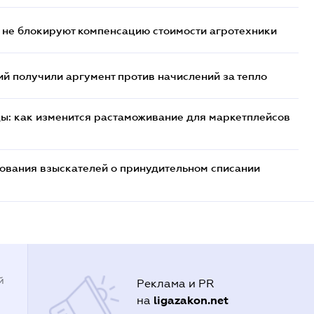
 не блокируют компенсацию стоимости агротехники
 получили аргумент против начислений за тепло
цы: как изменится растаможивание для маркетплейсов
бования взыскателей о принудительном списании
й
Реклама и PR
ligazakon.net
на