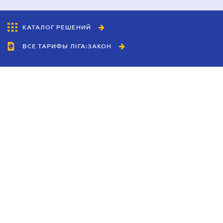
КАТАЛОГ РЕШЕНИЙ
ВСЕ ТАРИФЫ ЛІГА:ЗАКОН
Сотрудничество
Агенты
Дилеры
Политика
конфиденциальности
Условия использования
сайта
Реклама
Блог
Новости компании
Руководства