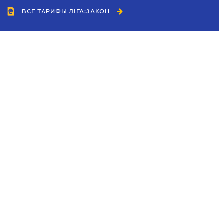
ВСЕ ТАРИФЫ ЛІГА:ЗАКОН
Сотрудничество
Агенты
Дилеры
Политика
конфиденциальности
Условия использования
сайта
Реклама
Блог
Новости компании
Руководства
Каталоги компаний
Темы в центре внимания