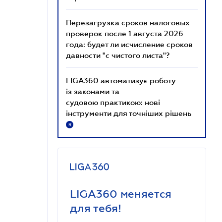
Перезагрузка сроков налоговых
проверок после 1 августа 2026
года: будет ли исчисление сроков
давности "с чистого листа"?
LIGA360 автоматизує роботу
із законами та
судовою практикою: нові
інструменти для точніших рішень
R
LIGA360 меняется
для тебя!