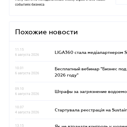
событиях бизнеса
Похожие новости
11.15
LIGA360 стала медіапартнером S
6 августа 2026
10.01
Бесплатный вебинар "Бизнес под 
6 августа 2026
2026 году"
09.10
Штрафы за загрязнение водоемов
6 августа 2026
10.07
Стартувала реєстрація на Sustai
4 августа 2026
13.15
Як не втрачати контроль у щоден