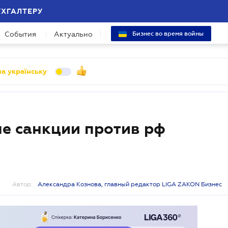
УХГАЛТЕРУ
События
Актуально
Бизнес во время войны
а українську
е санкции против рф
Автор:
Александра Кознова, главный редактор LIGA ZAKON Бизнес