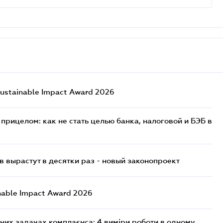
ustainable Impact Award 2026
прицелом: как не стать целью банка, налоговой и БЭБ в
 вырастут в десятки раз - новый законопроект
nable Impact Award 2026
них задачах комплаєнса: 4 виміри роботи в одному