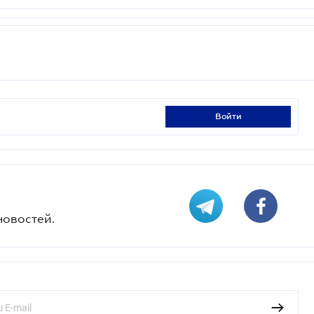
войти
новостей.