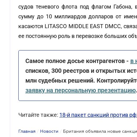
судов теневого флота под флагом Габона, 
сумму до 10 миллиардов долларов от имени
касаются LITASCO MIDDLE EAST DMCC, связа
ее постоянную роль в перевозке больших объ
Самое полное досье контрагентов -
в 
списков, 300 реестров и открытых ист
млн судебных решений. Контролируйте
заявку на персональную презентацию
Читайте также:
18-й пакет санкций против р
Главная
/
Новости
/
Британия объявила новые санкци