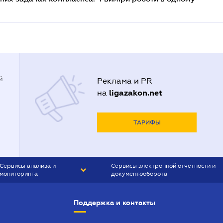
й
Реклама и PR
ligazakon.net
на
ТАРИФЫ
Сервисы анализа и
Сервисы электронной отчетности и
мониторинга
документооборота
CONTR AGENT
Liga:REPORT
Поддержка и контакты
SMS-МАЯК