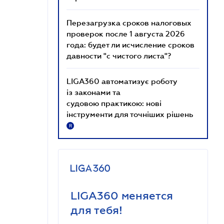
Перезагрузка сроков налоговых
проверок после 1 августа 2026
года: будет ли исчисление сроков
давности "с чистого листа"?
LIGA360 автоматизує роботу
із законами та
судовою практикою: нові
інструменти для точніших рішень
R
LIGA360 меняется
для тебя!