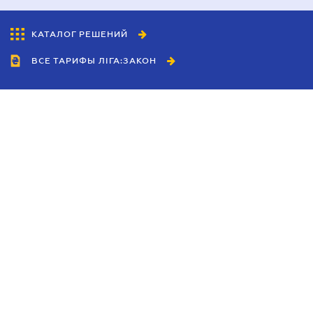
КАТАЛОГ РЕШЕНИЙ
ВСЕ ТАРИФЫ ЛІГА:ЗАКОН
Сотрудничество
Агенты
Дилеры
Политика
конфиденциальности
Условия использования
сайта
Реклама
Блог
Новости компании
Руководства