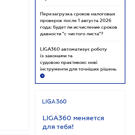
Перезагрузка сроков налоговых
проверок после 1 августа 2026
года: будет ли исчисление сроков
давности "с чистого листа"?
LIGA360 автоматизує роботу
із законами та
судовою практикою: нові
інструменти для точніших рішень
R
LIGA360 меняется
для тебя!