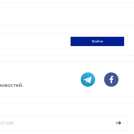
войти
новостей.