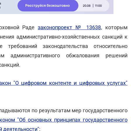
ерховной Раде
законопроект № 13638
, которым
нения административно-хозяйственных санкций к
е требований законодательства относительно
м административного обжалования решений
санкций.
акон "О цифровом контенте и цифровых услугах"
кладываются по результатам мер государственного
коном "Об основных принципах государственного
й деятельности"
;