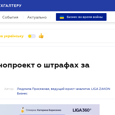
УХГАЛТЕРУ
События
Актуально
Бизнес во время войны
а українську
нопроект о штрафах за
Автор:
Людмила Присяжная, ведущий юрист-аналитик LIGA ZAKON
Бизнес