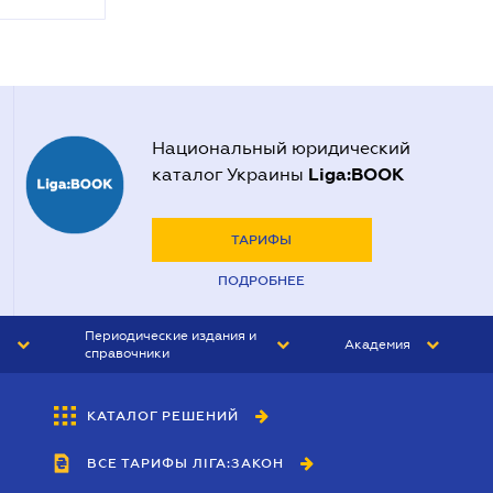
Национальный юридический
Liga:BOOK
каталог Украины
ТАРИФЫ
ПОДРОБНЕЕ
Периодические издания и
Академия
справочники
ЮРИСТ&ЗАКОН
АКАДЕМИЯ ЛІГА:ЗАКОН
КАТАЛОГ РЕШЕНИЙ
БУХГАЛТЕР&ЗАКОН
ВСЕ ТАРИФЫ ЛІГА:ЗАКОН
ВЕСТНИК МСФО