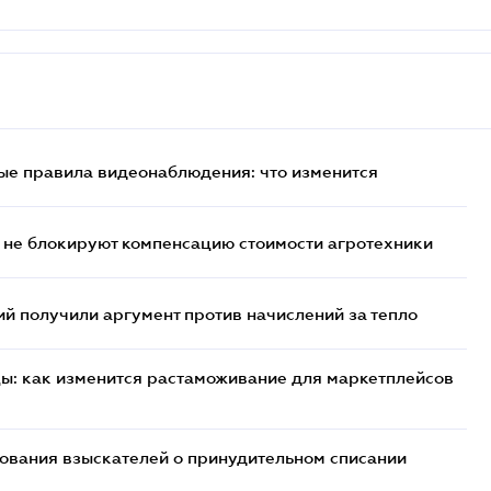
ые правила видеонаблюдения: что изменится
 не блокируют компенсацию стоимости агротехники
 получили аргумент против начислений за тепло
цы: как изменится растаможивание для маркетплейсов
бования взыскателей о принудительном списании