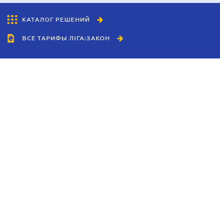
КАТАЛОГ РЕШЕНИЙ
ВСЕ ТАРИФЫ ЛІГА:ЗАКОН
Сотрудничество
Агенты
Дилеры
Политика
конфиденциальности
Условия использования
сайта
Реклама
Блог
Новости компании
Руководства