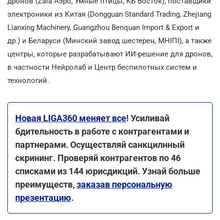
дронов (Zala Аэро, Умные птицы, КБ Восток), поставщики
электроники из Китая (Dongguan Standard Trading, Zhejiang
Lianxing Machinery, Guangzhou Benquan Import & Export и
др.) и Беларуси (Минский завод шестерен, МНІПІ), а также
центры, которые разрабатывают ИИ-решение для дронов,
в частности Нейролаб и Центр беспилотных систем и
технологий.
Новая LIGA360 меняет все
! Усиливай
бдительность в работе с контрагентами и
партнерами. Осуществляй санкцилнный
скрининг. Проверяй контрагентов по 46
списками из 144 юрисдикций. Узнай больше
преимуществ,
заказав персональную
презентацию
.