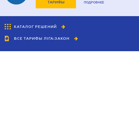
ТАРИФЫ
ПОДРОБНЕЕ
КАТАЛОГ РЕШЕНИЙ
ВСЕ ТАРИФЫ ЛІГА:ЗАКОН
Сотрудничество
Агенты
Дилеры
Политика
конфиденциальности
Условия использования
сайта
Реклама
Блог
Новости компании