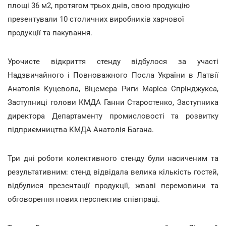
площі 36 м2, протягом трьох днів, свою продукцію
презентували 10 столичних виробників харчової
продукції та пакування.
Урочисте відкриття стенду відбулося за участі
Надзвичайного і Повноважного Посла України в Латвії
Анатолія Куцевола, Віцемера Риги Маріса Спрінджукса,
Заступниці голови КМДА Ганни Старостенко, Заступника
директора Департаменту промисловості та розвитку
підприємництва КМДА Анатолія Багана.
Три дні роботи колективного стенду були насиченим та
результативним: стенд відвідала велика кількість гостей,
відбулися презентації продукції, жваві перемовини та
обговорення нових перспектив співпраці.