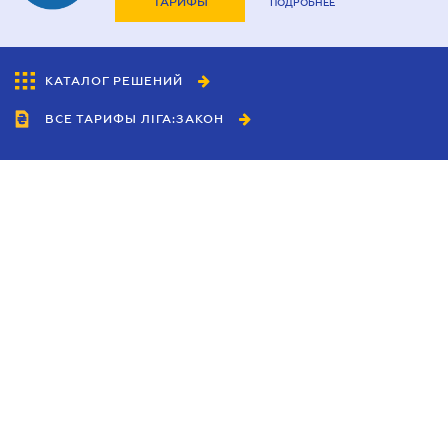
ТАРИФЫ
ПОДРОБНЕЕ
КАТАЛОГ РЕШЕНИЙ
ВСЕ ТАРИФЫ ЛІГА:ЗАКОН
Сотрудничество
Агенты
Дилеры
Политика
конфиденциальности
Условия использования
сайта
Реклама
Блог
Новости компании