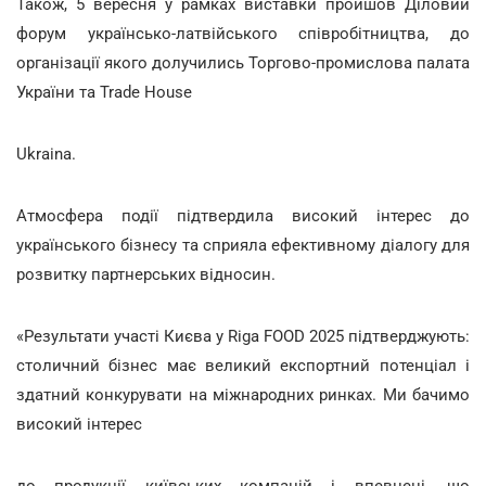
Також, 5 вересня у рамках виставки пройшов Діловий
форум українсько-латвійського співробітництва, до
організації якого долучились Торгово-промислова палата
України та Trade House
Ukraina.
Атмосфера події підтвердила високий інтерес до
українського бізнесу та сприяла ефективному діалогу для
розвитку партнерських відносин.
«Результати участі Києва у Riga FOOD 2025 підтверджують:
столичний бізнес має великий експортний потенціал і
здатний конкурувати на міжнародних ринках. Ми бачимо
високий інтерес
до продукції київських компаній і впевнені, що