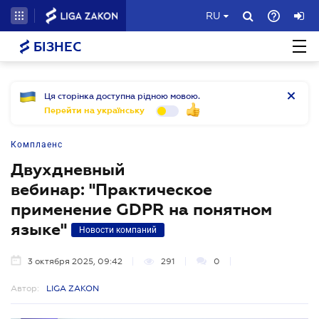
RU
БІЗНЕС
Ця сторінка доступна рідною мовою.
Перейти на українську
Комплаенс
Двухдневный
вебинар: "Практическое
применение GDPR на понятном
языке"
Новости компаний
3 октября 2025, 09:42
291
0
Автор:
LIGA ZAKON